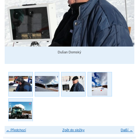
Dušan Domský
← Předchozí
Zpět do složky
Další →