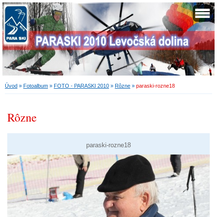
Úvod
»
Fotoalbum
»
FOTO - PARASKI 2010
»
Rôzne
»
paraski-rozne18
Rôzne
paraski-rozne18