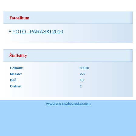
Fotoalbum
FOTO - PARASKI 2010
Štatistiky
Celkom:
83920
Mesiac:
227
Deň:
18
Online:
1
Vytvořeno službou esitex.com