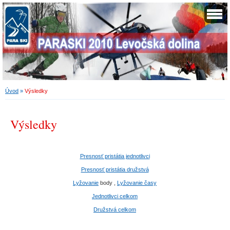
Úvod
»
Výsledky
Výsledky
Presnosť pristátia jednotlivci
Presnosť pristátia družstvá
Lyžovanie
body ,
Lyžovanie časy
Jednotlivci celkom
Družstvá celkom