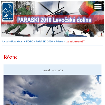
Úvod
»
Fotoalbum
»
FOTO - PARASKI 2010
»
Rôzne
»
paraski-rozne17
Rôzne
paraski-rozne17