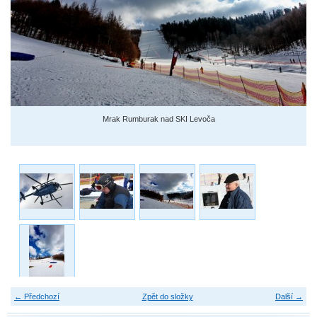
Mrak Rumburak nad SKI Levoča
← Předchozí
Zpět do složky
Další →